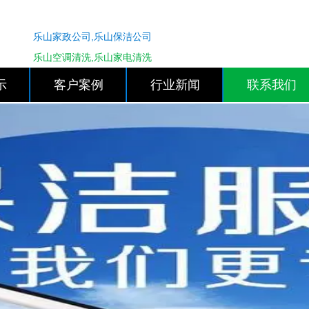
乐山家政公司,乐山保洁公司
乐山空调清洗,乐山家电清洗
示
客户案例
行业新闻
联系我们