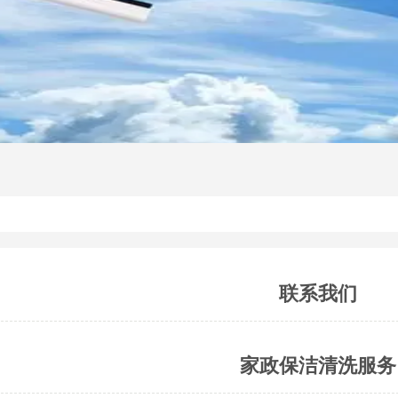
联系我们
家政保洁清洗服务