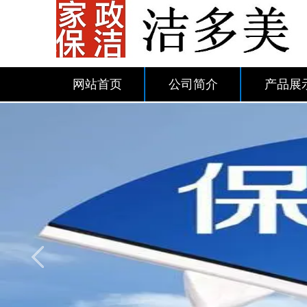
网站首页
公司简介
产品展