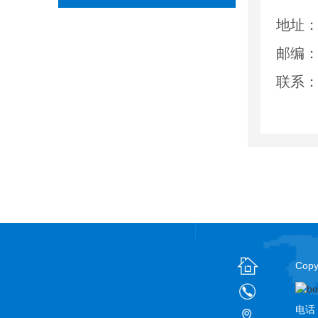
地址
邮编：6
联系：1
Cop
电话：