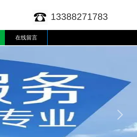
13388271783
在线留言