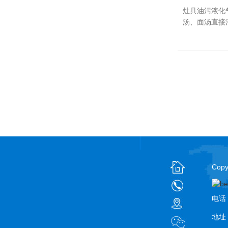
灶具油污液化
汤、面汤直接
Cop
电话：
地址