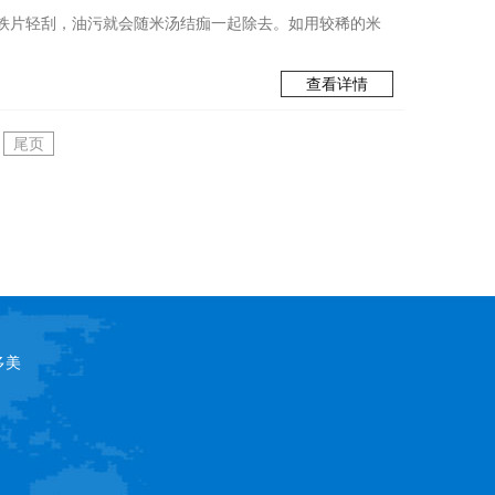
铁片轻刮，油污就会随米汤结痂一起除去。如用较稀的米
查看详情
尾页
多美