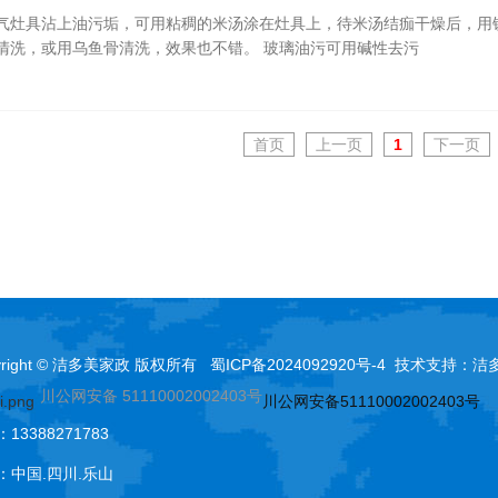
气灶具沾上油污垢，可用粘稠的米汤涂在灶具上，待米汤结痂干燥后，用
清洗，或用乌鱼骨清洗，效果也不错。 玻璃油污可用碱性去污
首页
上一页
1
下一页
yright © 洁多美家政 版权所有
蜀ICP备2024092920号-4
技术支持：
洁
川公网安备 51110002002403号
川公网安备51110002002403号
13388271783
：中国.四川.乐山